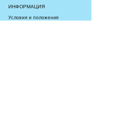
ИНФОРМАЦИЯ
Условия и положения
Часто задаваемые вопросы
Доставка
и возврат
Политика магазина
Способы оплаты
СЛЕДУЙТЕ ПО НАШИМ СЛЕДАМ
ПРИСОЕДИНЯЙТЕСЬ К
НАШЕМУ ФУРРИ-
СООБЩЕСТВУ