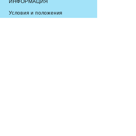
ИНФОРМАЦИЯ
Условия и положения
Часто задаваемые вопросы
Доставка
и возврат
Политика магазина
Способы оплаты
СЛЕДУЙТЕ ПО НАШИМ СЛЕДАМ
ПРИСОЕДИНЯЙТЕСЬ К
НАШЕМУ ФУРРИ-
СООБЩЕСТВУ