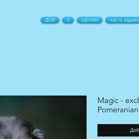
ДОМ
О
ЩЕНКИ
Часто задав
Magic - exc
Pomeranian
Доб