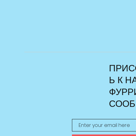
ПРИС
Ь К 
ФУРР
СООБ