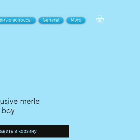
аемые вопросы
General
More
lusive merle
 boy
авить в корзину