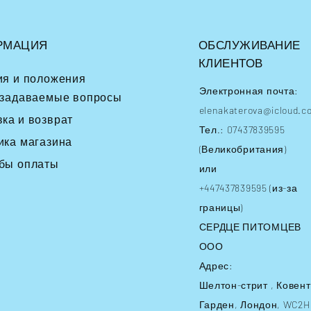
РМАЦИЯ
ОБСЛУЖИВАНИЕ
КЛИЕНТОВ
ия и положения
Электронная почта:
 задаваемые вопросы
elenakaterova@icloud.c
вка
и возврат
Тел.: 07437839595
ика магазина
(Великобритания)
бы оплаты
или
+447437839595 (из-за
границы)
СЕРДЦЕ ПИТОМЦЕВ
ООО
Адрес:
Шелтон-стрит
, Ковент
Гарден, Лондон, WC2H