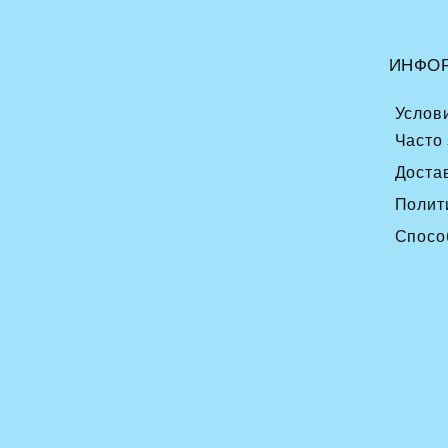
ИНФО
Услов
Часто
Доста
Полит
Спосо