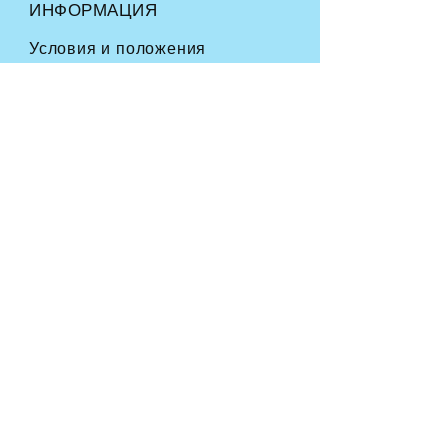
ИНФОРМАЦИЯ
Условия и положения
Часто задаваемые вопросы
Доставка
и возврат
Политика магазина
Способы оплаты
СЛЕДУЙТЕ ПО НАШИМ СЛЕДАМ
ПРИСОЕДИНЯЙТЕСЬ К
НАШЕМУ ФУРРИ-
СООБЩЕСТВУ