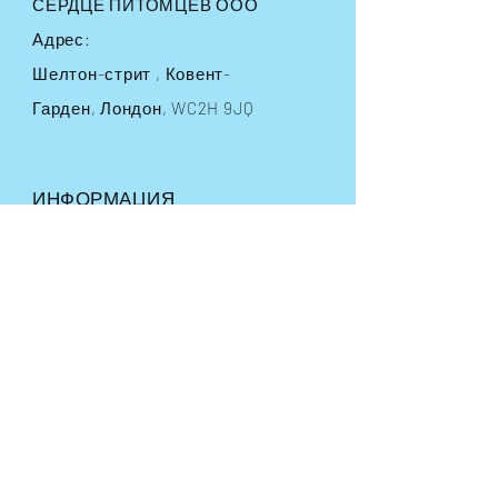
СЕРДЦЕ ПИТОМЦЕВ ООО
Адрес:
Шелтон-стрит
, Ковент-
Гарден, Лондон, WC2H 9JQ
ИНФОРМАЦИЯ
Условия и положения
Часто задаваемые вопросы
Доставка
и возврат
Политика магазина
Способы оплаты
СЛЕДУЙТЕ ПО НАШИМ СЛЕДАМ