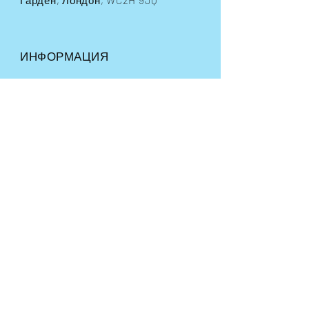
ИНФОРМАЦИЯ
Условия и положения
Часто задаваемые вопросы
Доставка
и возврат
Политика магазина
Способы оплаты
СЛЕДУЙТЕ ПО НАШИМ СЛЕДАМ
ПРИСОЕДИНЯЙТЕСЬ К