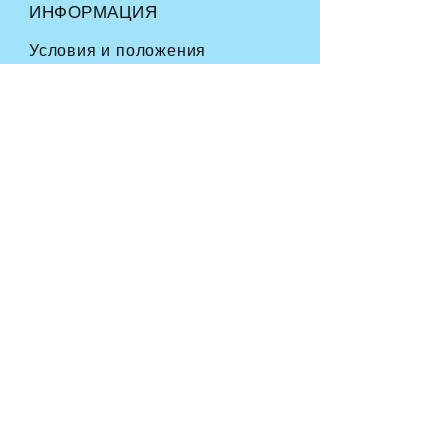
ИНФОРМАЦИЯ
Условия и положения
Часто задаваемые вопросы
Доставка
и возврат
Политика магазина
Способы оплаты
СЛЕДУЙТЕ ПО НАШИМ СЛЕДАМ
ПРИСОЕДИНЯЙТЕСЬ К
НАШЕМУ ФУРРИ-
СООБЩЕСТВУ