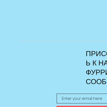
ПРИС
Ь К 
ФУРР
СООБ