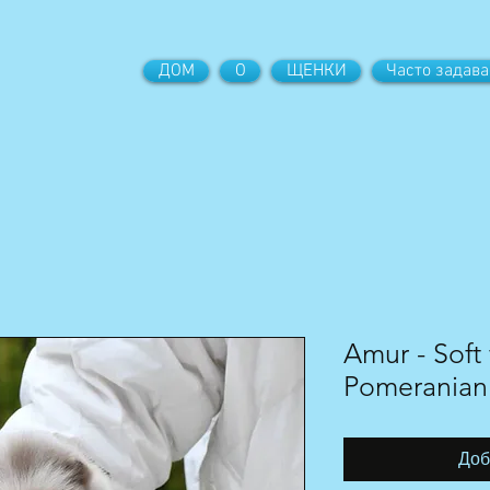
ДОМ
О
ЩЕНКИ
Часто задав
Amur - Soft f
Pomeranian
Доб