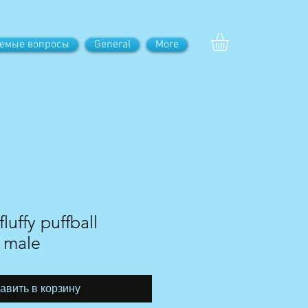
аемые вопросы
General
More
luffy puffball
 male
авить в корзину