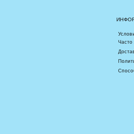
ИНФО
Услов
Часто
Доста
Полит
Спосо