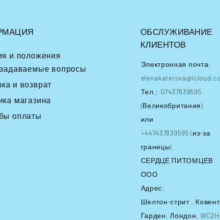
РМАЦИЯ
ОБСЛУЖИВАНИЕ
КЛИЕНТОВ
ия и положения
Электронная почта:
 задаваемые вопросы
elenakaterova@icloud.c
вка
и возврат
Тел.: 07437839595
ика магазина
(Великобритания)
бы оплаты
или
+447437839595 (из-за
границы)
СЕРДЦЕ ПИТОМЦЕВ
ООО
Адрес:
Шелтон-стрит
, Ковент
Гарден, Лондон, WC2H