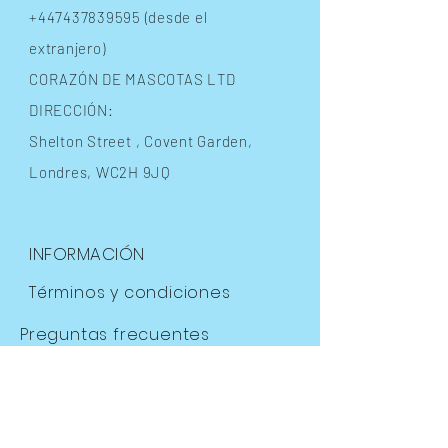
+447437839595
(desde el
extranjero)
CORAZÓN DE MASCOTAS LTD
DIRECCIÓN:
Shelton Street
, Covent Garden,
Londres, WC2H 9JQ
INFORMACIÓN
Términos y condiciones
Preguntas frecuentes
Envíos
y devoluciones
Política de la tienda
Métodos de pago