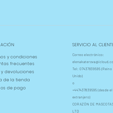
MACIÓN
SERVICIO AL CLIENT
Correo electrónico:
nos y condiciones
elenakaterova@icloud.c
ntas frecuentes
Tel: 07437839595 (Reino
s
y devoluciones
Unido)
ca de la tienda
o
os de pago
+447437839595 (desde el
extranjero)
CORAZÓN DE MASCOTA
LTD