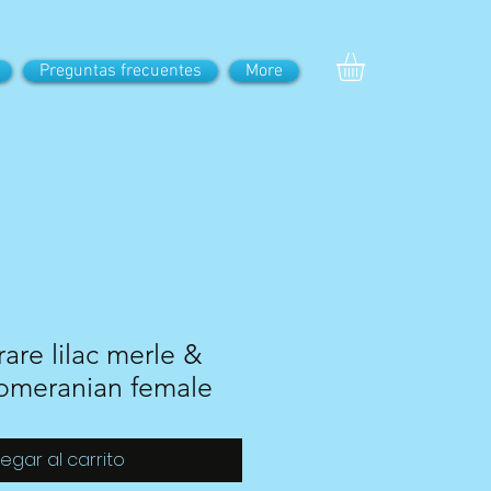
Preguntas frecuentes
More
are lilac merle &
omeranian female
egar al carrito