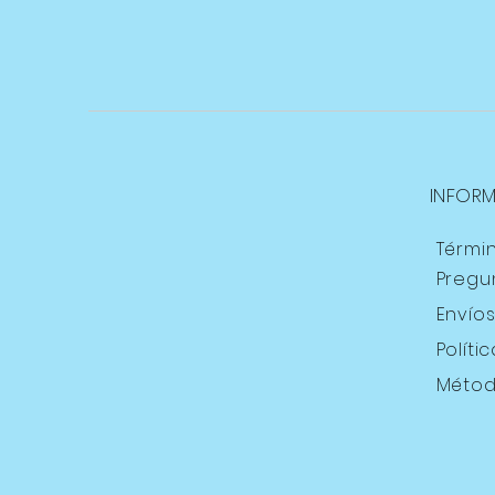
INFOR
Térmi
Pregu
Envío
Políti
Métod