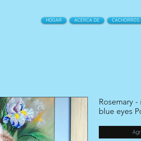
HOGAR
ACERCA DE
CACHORROS
Rosemary - r
blue eyes P
Agr