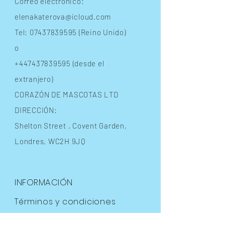
Correo electrónico:
elenakaterova@icloud.com
Tel:
07437839595
(Reino Unido)
o
+447437839595
(desde el
extranjero)
CORAZÓN DE MASCOTAS LTD
DIRECCIÓN:
Shelton Street
, Covent Garden,
Londres, WC2H 9JQ
INFORMACIÓN
Términos y condiciones
Preguntas frecuentes