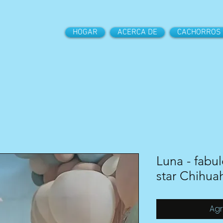
HOGAR
ACERCA DE
CACHORROS
Luna - fabu
star Chihua
Agr