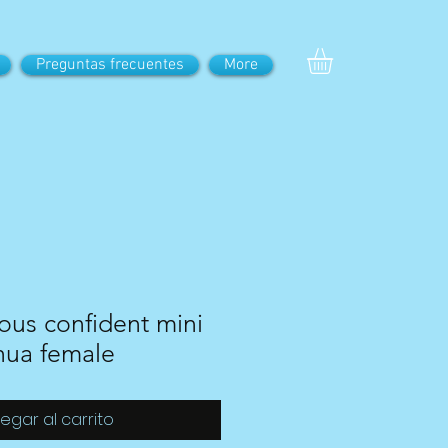
Preguntas frecuentes
More
lous confident mini
hua female
egar al carrito