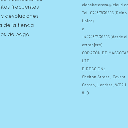
elenakaterova@icloud.c
ntas frecuentes
Tel: 07437839595 (Reino
s
y devoluciones
Unido)
ca de la tienda
o
os de pago
+447437839595 (desde el
extranjero)
CORAZÓN DE MASCOTA
LTD
DIRECCIÓN:
Shelton Street
, Covent
Garden, Londres, WC2H
9JQ