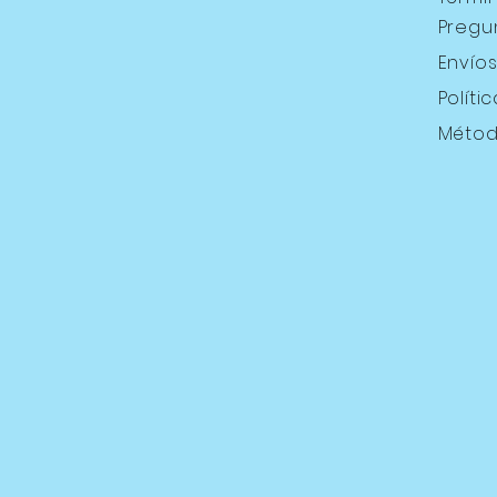
Pregu
Envío
Políti
Métod