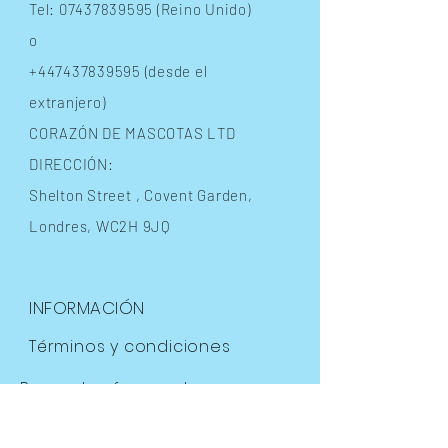
Tel:
07437839595
(Reino Unido)
o
+447437839595
(desde el
extranjero)
CORAZÓN DE MASCOTAS LTD
DIRECCIÓN:
Shelton Street
, Covent Garden,
Londres, WC2H 9JQ
INFORMACIÓN
Términos y condiciones
Preguntas frecuentes
Envíos
y devoluciones