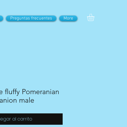
Preguntas frecuentes
More
e fluffy Pomeranian
anion male
egar al carrito