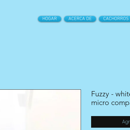
HOGAR
ACERCA DE
CACHORROS
Fuzzy - whit
micro comp
Agr