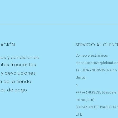
MACIÓN
SERVICIO AL CLIENT
Correo electrónico:
nos y condiciones
elenakaterova@icloud.c
ntas frecuentes
Tel: 07437839595 (Reino
s
y devoluciones
Unido)
ca de la tienda
o
os de pago
+447437839595 (desde el
extranjero)
CORAZÓN DE MASCOTA
LTD