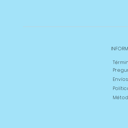
INFOR
Térmi
Pregu
Envío
Políti
Métod