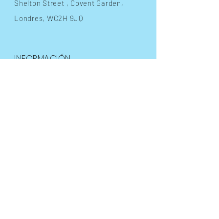
Shelton Street
, Covent Garden,
Londres, WC2H 9JQ
INFORMACIÓN
Términos y condiciones
Preguntas frecuentes
Envíos
y devoluciones
Política de la tienda
Métodos de pago
FOLLOW OUR PAWPRINTS