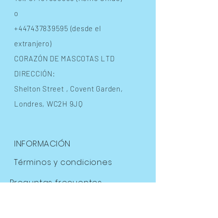
o
+447437839595
(desde el
extranjero)
CORAZÓN DE MASCOTAS LTD
DIRECCIÓN:
Shelton Street
, Covent Garden,
Londres, WC2H 9JQ
INFORMACIÓN
Términos y condiciones
Preguntas frecuentes
Envíos
y devoluciones
Política de la tienda