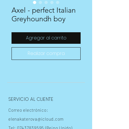
Axel - perfect Italian
Greyhoundh boy
Agregar al carrito
Realizar compra
SERVICIO AL CLIENTE
Correo electrónico:
elenakaterova@icloud.com
Tel:
07437839595
(Reino Unido)