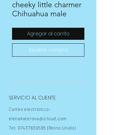
cheeky little charmer
Chihuahua male
Agregar al carrito
Realizar compra
SERVICIO AL CLIENTE
Correo electrónico:
elenakaterova@icloud.com
Tel:
07437839595
(Reino Unido)