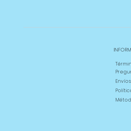
INFOR
Térmi
Pregu
Envío
Políti
Métod