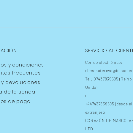
MACIÓN
SERVICIO AL CLIENT
Correo electrónico:
nos y condiciones
elenakaterova@icloud.c
ntas frecuentes
Tel: 07437839595 (Reino
s
y devoluciones
Unido)
ca de la tienda
o
os de pago
+447437839595 (desde el
extranjero)
CORAZÓN DE MASCOTA
LTD