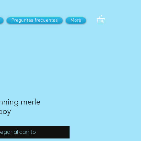
Preguntas frecuentes
More
tunning merle
boy
egar al carrito