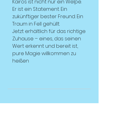
Kairos ist nicht nur ein Welpe.
Er ist ein Statement. Ein
zukünftiger bester Freund. Ein
Traum in Fell gehüllt.
Jetzt erhältlich für das richtige
Zuhause – eines, das seinen
Wert erkennt und bereit ist,
pure Magie willkommen zu
heißen
KUNDENDIENST
E-Mail:
elenakaterova@icloud.com
Tel:
07437839595
(UK)