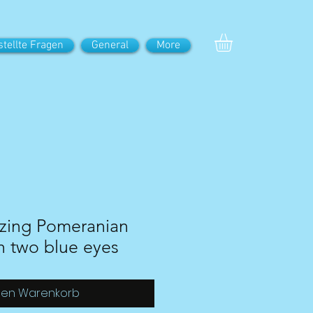
stellte Fragen
General
More
azing Pomeranian
th two blue eyes
den Warenkorb