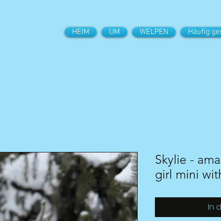
HEIM
UM
WELPEN
Häufig ge
Skylie - am
girl mini wi
In 