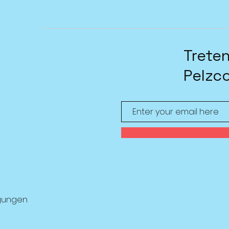
Treten
Pelzc
gungen