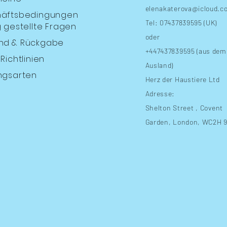
elenakaterova@icloud.c
äftsbedingungen
Tel: 07437839595 (UK)
 gestellte Fragen
oder
nd
& Rückgabe
+447437839595 (aus dem
Richtlinien
Ausland)
ngsarten
Herz der Haustiere Ltd
Adresse:
Shelton Street
, Covent
Garden, London, WC2H 