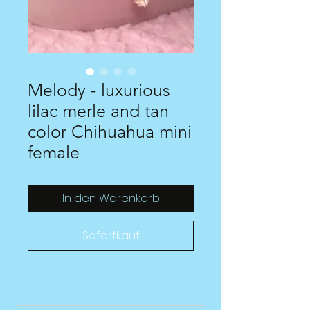
Melody - luxurious
lilac merle and tan
color Chihuahua mini
female
In den Warenkorb
Sofortkauf