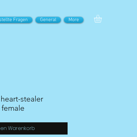
stellte Fragen
General
More
 heart-stealer
 female
den Warenkorb