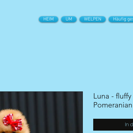
HEIM
UM
WELPEN
Häufig ge
Luna - fluffy
Pomeranian
In 