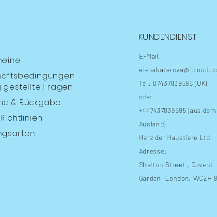
KUNDENDIENST
E-Mail:
meine
elenakaterova@icloud.c
äftsbedingungen
Tel: 07437839595 (UK)
 gestellte Fragen
oder
nd
& Rückgabe
+447437839595 (aus dem
Richtlinien
Ausland)
ngsarten
Herz der Haustiere Ltd
Adresse:
Shelton Street
, Covent
Garden, London, WC2H 