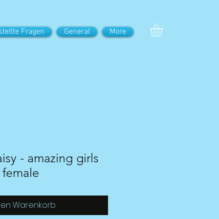
stellte Fragen
General
More
isy - amazing girls
 female
den Warenkorb