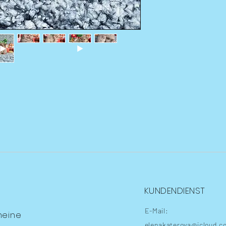
KUNDENDIENST
E-Mail:
meine
elenakaterova@icloud.c