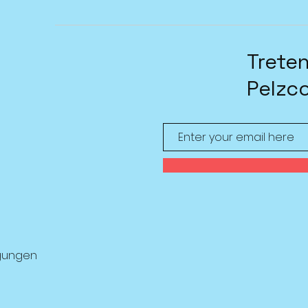
Treten
Pelzc
gungen