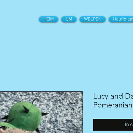
HEIM
UM
WELPEN
Häufig ge
Lucy and Da
Pomeranian
In 