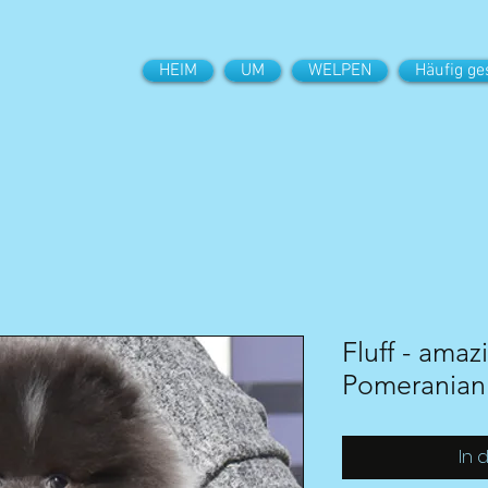
HEIM
UM
WELPEN
Häufig ge
Fluff - amaz
Pomeranian 
In 