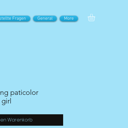
stellte Fragen
General
More
ing paticolor
girl
den Warenkorb