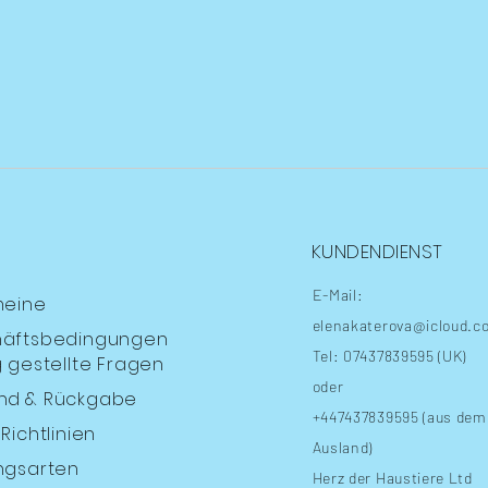
KUNDENDIENST
E-Mail:
meine
elenakaterova@icloud.c
äftsbedingungen
Tel: 07437839595 (UK)
 gestellte Fragen
oder
nd
& Rückgabe
+447437839595 (aus dem
Richtlinien
Ausland)
ngsarten
Herz der Haustiere Ltd