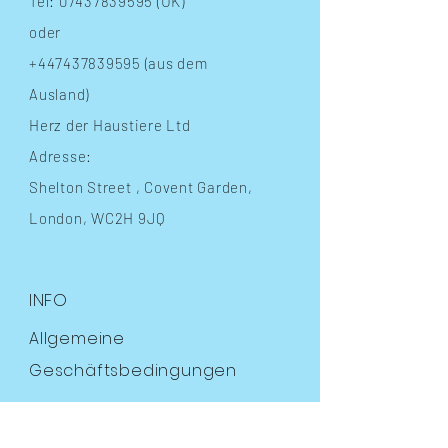
Tel:
07437839595
(UK)
oder
+447437839595
(aus dem
Ausland)
Herz der Haustiere Ltd
Adresse:
Shelton Street
, Covent Garden,
London, WC2H 9JQ
INFO
Allgemeine
Geschäftsbedingungen
Häufig gestellte Fragen
Versand
& Rückgabe