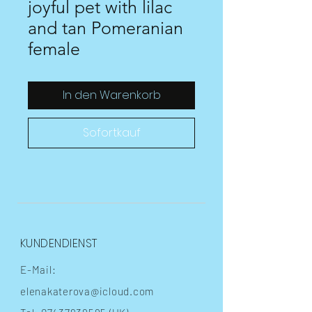
joyful pet with lilac
and tan Pomeranian
female
In den Warenkorb
Sofortkauf
KUNDENDIENST
E-Mail:
elenakaterova@icloud.com